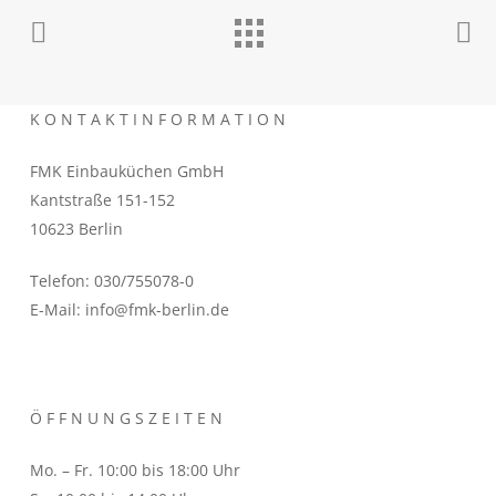
K O N T A K T I N F O R M A T I O N
FMK Einbauküchen GmbH
Kantstraße 151-152
10623 Berlin
Telefon: 030/755078-0
E-Mail: info@fmk-berlin.de
Ö F F N U N G S Z E I T E N
Mo. – Fr. 10:00 bis 18:00 Uhr