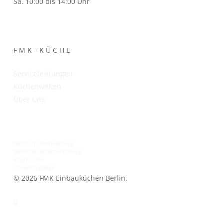
Sa. 10:00 bis 14:00 Uhr
F M K – K Ü C H E
Serviceleistungen
Küchenwelten
Über Uns
Datenschutzerklaerung
Barrierefreiheitserklärung
Impressum
Groundingpage
© 2026 FMK Einbauküchen Berlin.
facebook
instagram