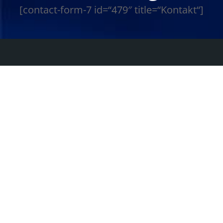
[contact-form-7 id=“479″ title=“Kontakt“]
K O N T A K T I N F O R M A T I O N
FMK Einbauküchen GmbH
Kantstraße 151-152
10623 Berlin
Telefon: 030/755078-0
Telefax: 030/755078-50
E-Mail: info@fmk-berlin.de